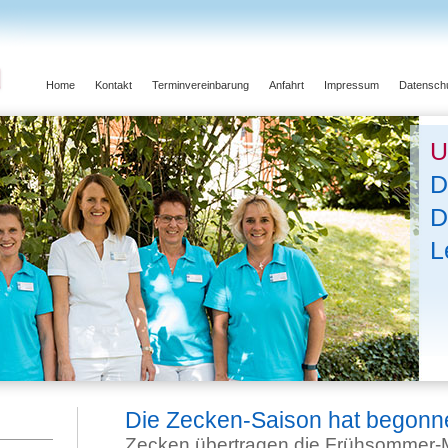
Home
Kontakt
Terminvereinbarung
Anfahrt
Impressum
Datensch
U
D
D
L
Die Zecken-Saison hat begonn
Zecken übertragen die Frühsommer-M