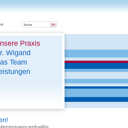
utz
nsere Praxis
r. Wigand
as Team
eistungen
en!
eningoencephalitis